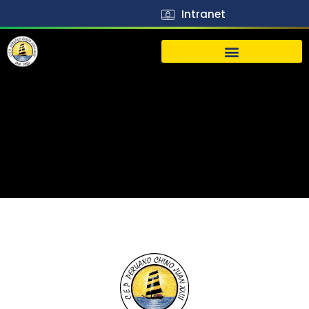
Intranet
生活
J23
Vida
J23