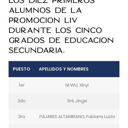
los diez primeros
alumnos de la
promoción LIV
durante los cinco
grados de Educación
Secundaria.
PUESTO
APELLIDOS Y NOMBRES
1er
NI WU, Xinyi
2do
SHI, Jingxi
3ro
PAJARES ALTAMIRANO, Fabiana Lucia