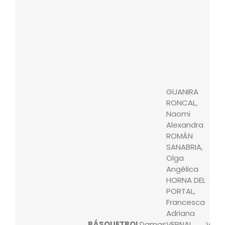
GUANIRA
RONCAL,
Naomi
Alexandra
ROMÁN
SANABRIA,
Olga
Angélica
HORNA DEL
PORTAL,
Francesca
Adriana
BÁSQUETBOL
Damas
VERNAL
Varo