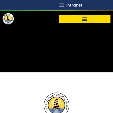
Intranet
生活
J23
Vida
J23