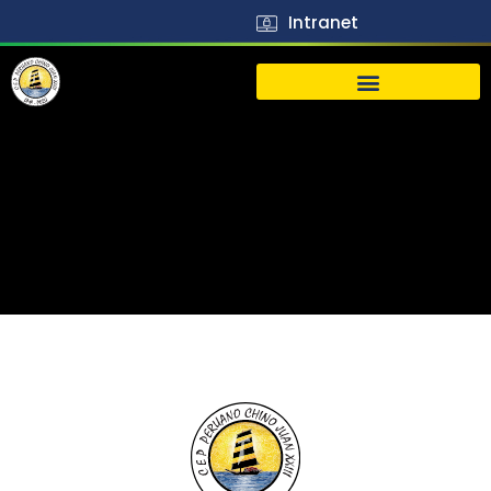
Intranet
生活
J23
Vida
J23