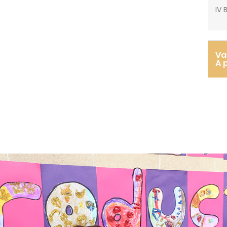
IV 
Va
A 