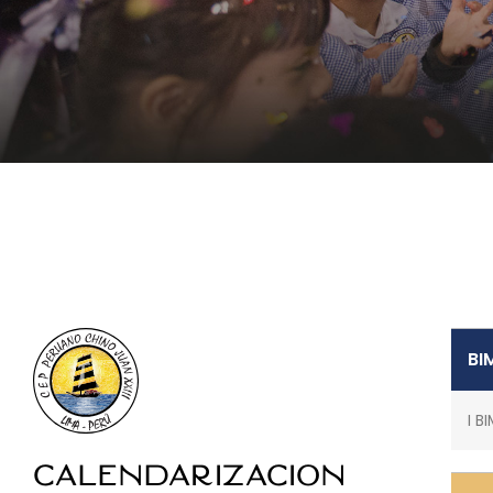
校历
CALENDARIZACIÓ
ESCOLAR
BI
I B
Calendarización