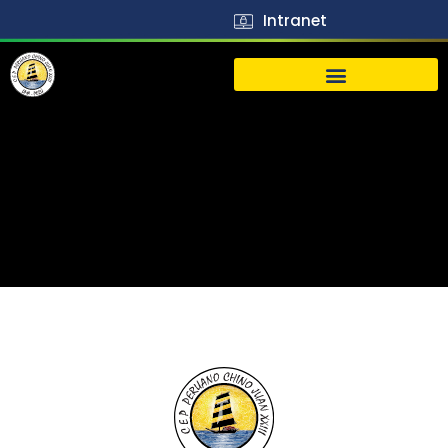
Intranet
生活
J23
Vida
J23