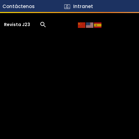
Contáctenos
Intranet
Revista J23