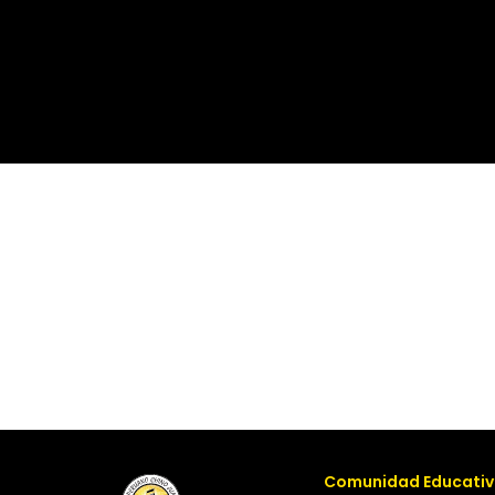
阿帕
法
APAFA
Comunidad Educati