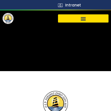
Intranet
生活
J23
Vida
J23