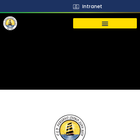
Intranet
生活
J23
Vida
J23