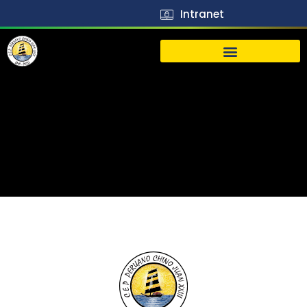
Intranet
生活
J23
Vida
J23