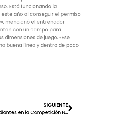
o. Está funcionando la
 este año al conseguir el permiso
e», mencionó el entrenador
uenten con un campo para
as dimensiones de juego. «Ese
na buena línea y dentro de poco
SIGUIENTE
¡Destacada participación de nuestros estudiantes en la Competición Nacional y Latinoamericana de Robótica Make X 2024!