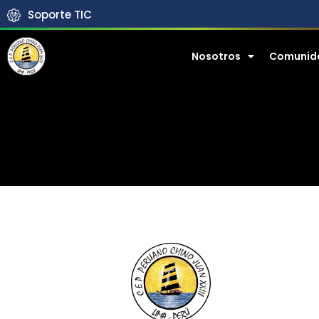
Soporte TIC
Nosotros
Comunid
生活J23
Vida
J23