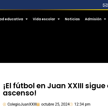
ad educativa
Vida escolar
Noticias
​​Admisión
¡El fútbol en Juan XXIII sigue
ascenso!
ColegioJuanXXIII
octubre 25, 2024
12:34 pm