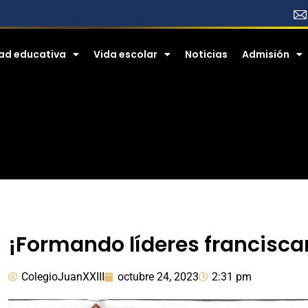
ad educativa
Vida escolar
Noticias
​​Admisión
¡Formando líderes francisc
ColegioJuanXXIII
octubre 24, 2023
2:31 pm