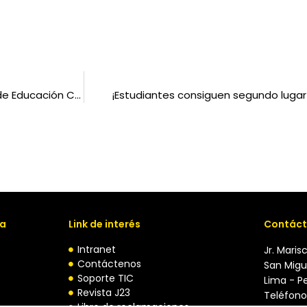
¡Fuimos protagonistas en la XXXVI Convención Nacional de Educación Católica!
¡Estudiantes consiguen segundo luga
va
Link de interés
Contáct
Intranet
Jr. Maris
Contáctenos
San Migu
Soporte TIC
Lima - P
Revista J23
Teléfono