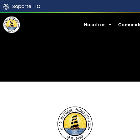
Soporte TIC
Nosotros
Comunid
生活J23
Vida
J23