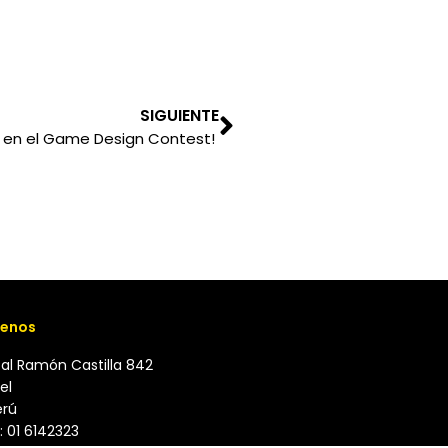
SIGUIENTE
r en el Game Design Contest!
enos
cal Ramón Castilla 842
el
erú
: 01 6142323