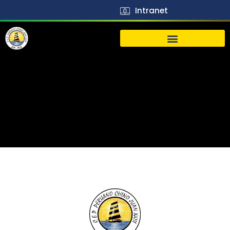
Intranet
生活
J23
Vida
J23