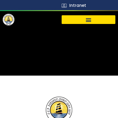
Intranet
生活
J23
Vida
J23