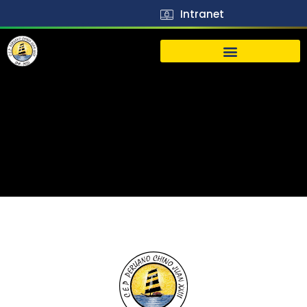
Intranet
生活
J23
Vida
J23