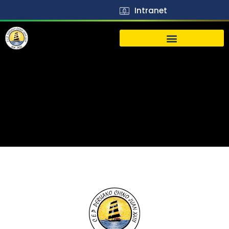
Intranet
生活
J23
Vida
J23