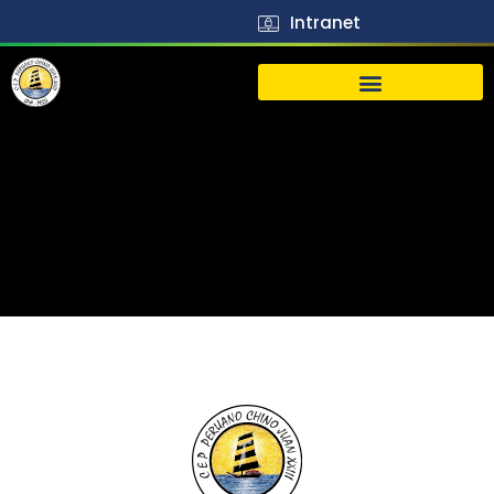
Intranet
生活
J23
Vida
J23