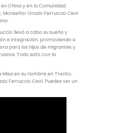
a en China y en la Comunidad
—, Monseñor Orazio Ferruccio Ceol
ueno.
ccio llevó a cabo su sueño y
ón e integración, promoviendo a
ra para los hijos de migrantes y
uanos. Todo esto con la
a Misa en su nombre en Trento,
azio Ferruccio Ceol. Puedes ver un