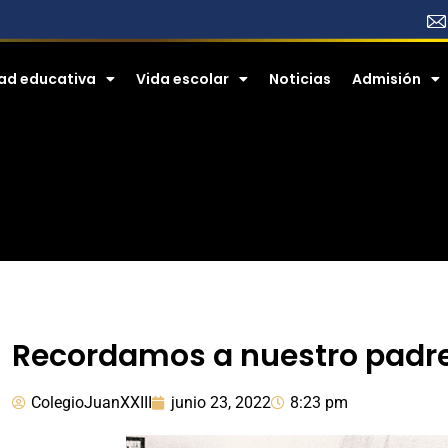
ad educativa
Vida escolar
Noticias
​​Admisión
Recordamos a nuestro padr
ColegioJuanXXIII
junio 23, 2022
8:23 pm