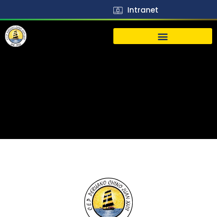
Intranet
生活
J23
Vida
J23